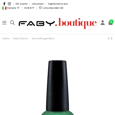
Chi siamo
Istruzioni
Spedizioni e resi
Italiano
EUR €
Lista Desideri (
0
)
0
Home
Faby Classic
Versailles gardens