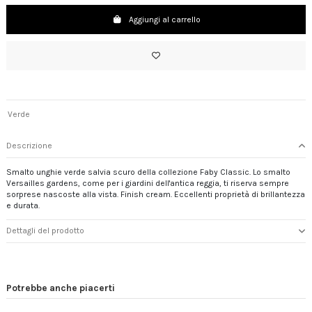
Aggiungi al carrello
Verde
Descrizione
Smalto unghie verde salvia scuro della collezione Faby Classic. Lo smalto
Versailles gardens, come per i giardini dell'antica reggia, ti riserva sempre
sorprese nascoste alla vista. Finish cream. Eccellenti proprietà di brillantezza
e durata.
Dettagli del prodotto
Potrebbe anche piacerti