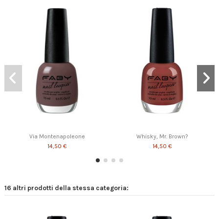
Esmeralda in the mirror
Monday: Eight o'clock!
Glittering chlorophyll
Enchanted forest
Cleo's talisman
14,50 €
14,50 €
14,50 €
14,50 €
14,50 €
Via Montenapoleone
Whisky, Mr. Brown?
14,50 €
14,50 €
16 altri prodotti della stessa categoria: