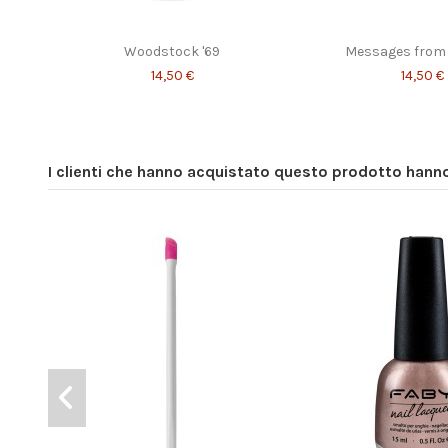
Woodstock '69
Messages from 
14,50 €
14,50 €
I clienti che hanno acquistato questo prodotto han
Season's greetings Shirley!!
Marisol está cal
14,50 €
14,50 €