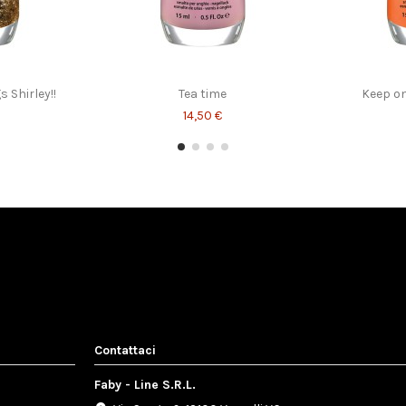
day
Nail Corrector Pen
15,00 €
 Shirley!!
Tea time
Keep on
14,50 €
Contattaci
Faby - Line S.R.L.