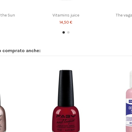
the Sun
Vitamins juice
The vaga
14,50 €
no comprato anche:
iente...
Marry me Robbie!!
14,50 €