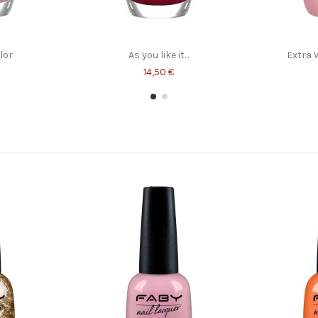
lor
As you like it...
Extra 
14,50 €