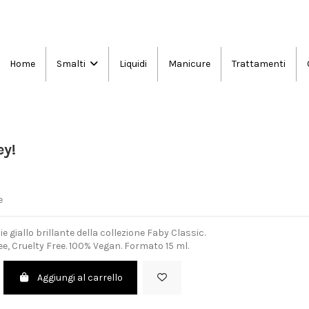
Home
Liquidi
Manicure
Trattamenti
Smalti
ey!
e
 giallo brillante della collezione Faby Classic.
e, Cruelty Free. 100% Vegan. Formato 15 ml.
Aggiungi al carrello