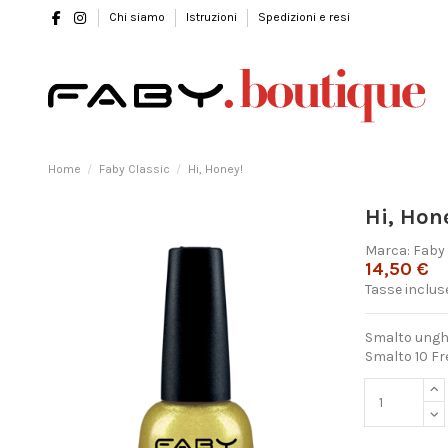
Chi siamo
Istruzioni
Spedizioni e resi
Home
Faby Classic
Hi, Honey!
Hi, Hon
Marca:
Faby
14,50 €
Tasse inclus
Smalto unghie
Smalto 10 Fre