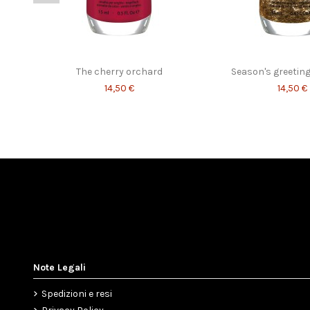
A night on 101
A perfect 
14,50 €
13,00 €
The cherry orchard
Season's greetings
14,50 €
14,50 €
Note Legali
Spedizioni e resi