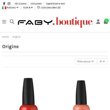
Chi siamo
Istruzioni
Spedizioni e resi
Italiano
EUR €
Lista Desideri (
0
)
0
Home
Origine
Origine
Rilevanza
6