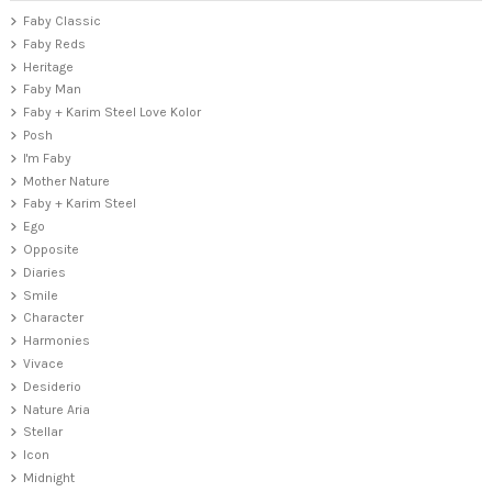
Faby Classic
Faby Reds
Heritage
Faby Man
Faby + Karim Steel Love Kolor
Posh
I'm Faby
Mother Nature
Faby + Karim Steel
Ego
Opposite
Diaries
Smile
Character
Harmonies
Vivace
Desiderio
Nature Aria
Stellar
Icon
Midnight