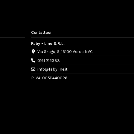
Contattaci
Faby - Line S.R.L.
Via Szego, 9, 13100 Vercelli VC
0161 215333
info@fabyline.it
P.IVA: 00511440026