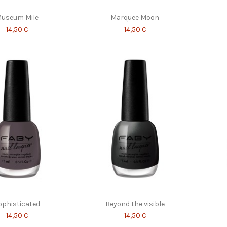
useum Mile
Marquee Moon
14,50 €
14,50 €
ophisticated
Beyond the visible
14,50 €
14,50 €