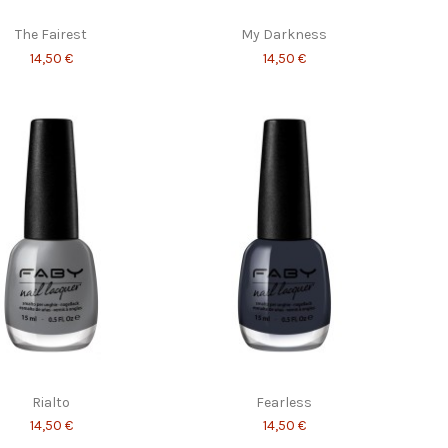
The Fairest
My Darkness
14,50 €
14,50 €
Rialto
Fearless
14,50 €
14,50 €