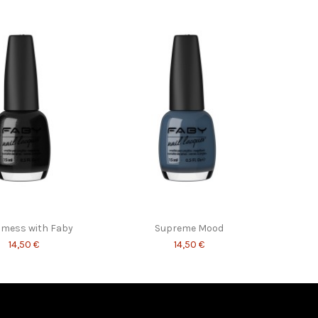
 mess with Faby
Supreme Mood
14,50 €
14,50 €