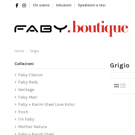
Chi siamo
Istruzioni
Spedizioni e resi
Home
Grigio
Collezioni
Grigio
Faby Classic
Faby Reds
Heritage
Faby Man
Faby + Karim Steel Love Kolor
Posh
I'm Faby
Mother Nature
Faby + Karim Steel