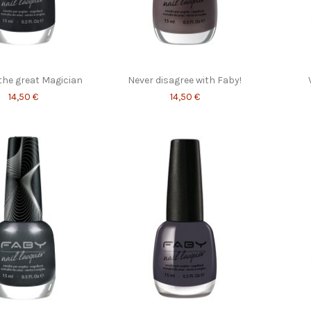
 the great Magician
Never disagree with Faby!
14,50 €
14,50 €