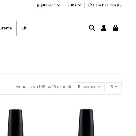
Italiano
EUR €
Lista Desideri (
0
)
Creme
Kit
Visualizzati 1-18 su 18 articoli
Rilevanza
18