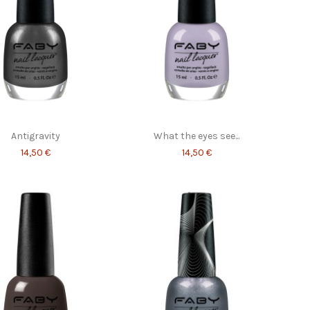
Antigravity
What the eyes see...
14,50 €
14,50 €