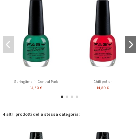
Museum Mile
Flatiron
Double
Escape from New York
Skyline
18,50 €
14,50 €
14,50 €
14,50 €
14,50 €
Springtime in Central Park
Chili potion
14,50 €
14,50 €
4 altri prodotti della stessa categoria: