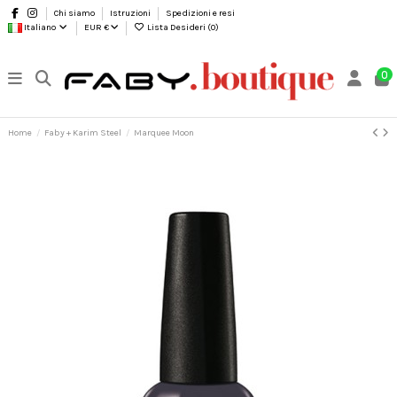
Chi siamo
Istruzioni
Spedizioni e resi
Italiano
EUR €
Lista Desideri (
0
)
0
Home
Faby + Karim Steel
Marquee Moon