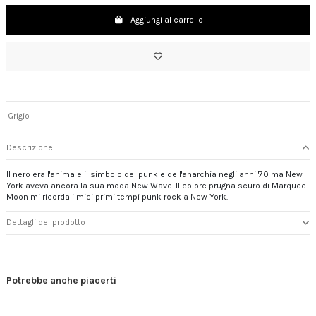
Aggiungi al carrello
Grigio
Descrizione
Il nero era l'anima e il simbolo del punk e dell'anarchia negli anni '70 ma New
York aveva ancora la sua moda New Wave. Il colore prugna scuro di Marquee
Moon mi ricorda i miei primi tempi punk rock a New York.
Dettagli del prodotto
Potrebbe anche piacerti