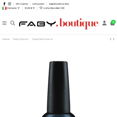
Chi siamo
Istruzioni
Spedizioni e resi
Italiano
EUR €
Lista Desideri (
0
)
0
Home
Faby Classic
Save the Drive-in