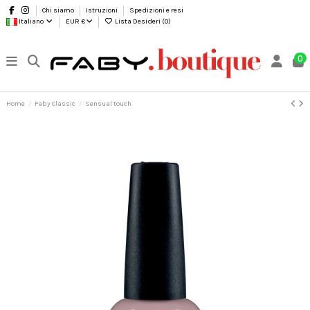
Chi siamo
Istruzioni
Spedizioni e resi
Italiano
EUR €
Lista Desideri (
0
)
0
Home
Faby Classic
Sensual touch