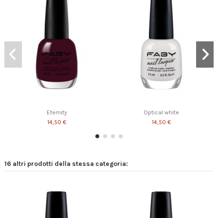
Simply perfect!
A perfect day
Tea time
13,00 €
14,50 €
14,50 €
Eternity
Optical white
14,50 €
14,50 €
16 altri prodotti della stessa categoria: