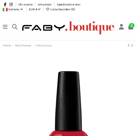
Chi siamo
Istruzioni
Spedizioni e resi
Italiano
EUR €
Lista Desideri (
0
)
0
Home
Red Forever
Fabylicious