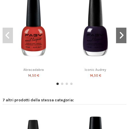
Blueberries and soda
I'm a firework
The Comedian
14,50 €
14,50 €
14,50 €
Abracadabra
Iconic Audrey
14,50 €
14,50 €
7 altri prodotti della stessa categoria: