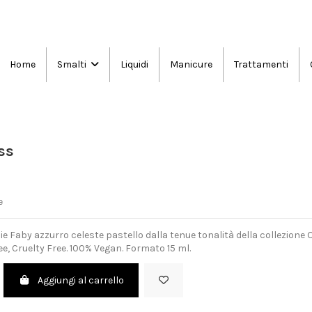
Home
Liquidi
Manicure
Trattamenti
Smalti
ss
e
e Faby azzurro celeste pastello dalla tenue tonalità della collezione 
e, Cruelty Free. 100% Vegan. Formato 15 ml.
Aggiungi al carrello