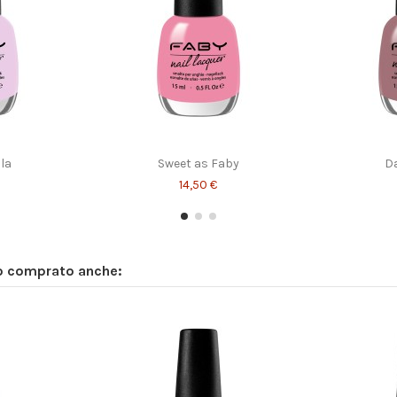
lla
Sweet as Faby
D
14,50 €
no comprato anche: