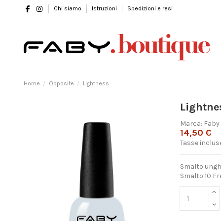
Chi siamo
Istruzioni
Spedizioni e resi
Home
Opposite
Lightness
Lightne
Marca:
Faby
14,50 €
Tasse inclus
Smalto unghi
Smalto 10 Fre