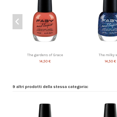
Opposite Mini Kit
Sunset
Eternit
19,00 €
14,50 €
14,50 €
The gardens of Grace
The milky 
14,50 €
14,50 €
9 altri prodotti della stessa categoria: