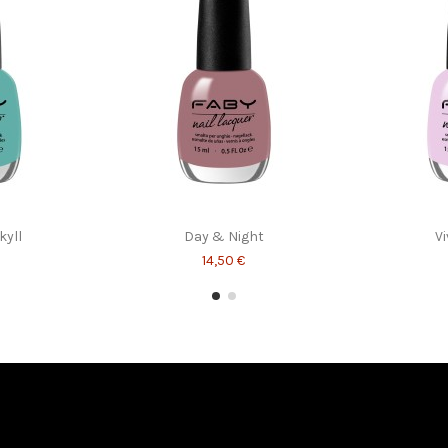
or Pen
Essential Removal Wraps
3,00 €
yll
Day & Night
Vi
14,50 €