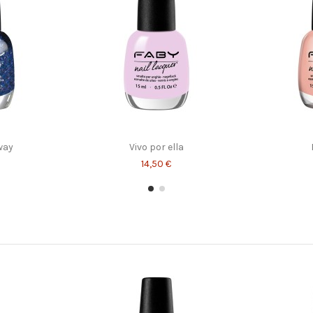
y
Kikka's Closet
Jump o
14,50 €
way
Vivo por ella
14,50 €