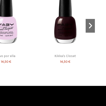
vo por ella
Kikka's Closet
14,50 €
14,50 €