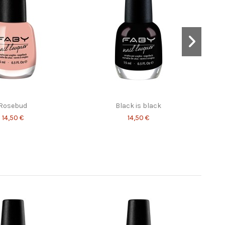
n the Dark side
Lady Hyde
14,50 €
14,50 €
Rosebud
Black is black
14,50 €
14,50 €