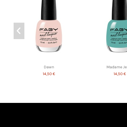
Nourish Base Coat
Nail Correct
14,50 €
15,00 €
Dawn
Madame Jek
14,50 €
14,50 €