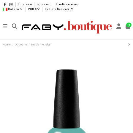
Chi siamo
Istruzioni
Spedizioni e resi
Italiano
EUR €
Lista Desideri (
0
)
0
Home
Opposite
Madame Jekyll