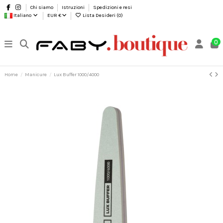
Chi siamo
Istruzioni
Spedizioni e resi
Italiano
EUR €
Lista Desideri (
0
)
0
Home
Manicure
Lux Buffer 1000/4000