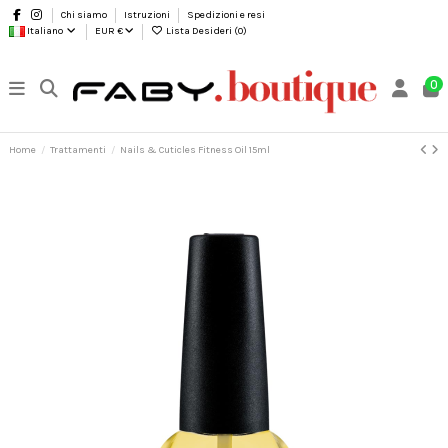
Chi siamo
Istruzioni
Spedizioni e resi
Italiano
EUR €
Lista Desideri (
0
)
0
Home
Trattamenti
Nails & Cuticles Fitness Oil 15ml