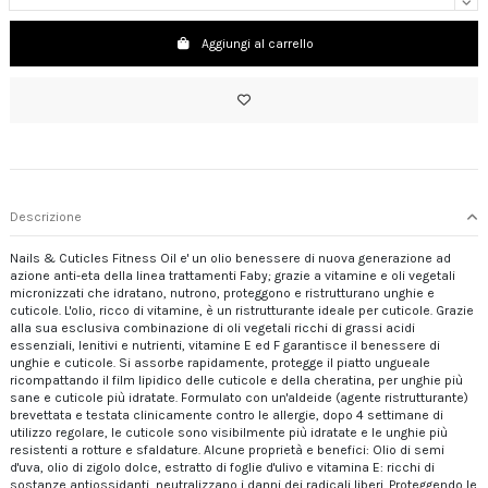
Aggiungi al carrello
Descrizione
Nails & Cuticles Fitness Oil e' un olio benessere di nuova generazione ad
azione anti-eta della linea trattamenti Faby; grazie a vitamine e oli vegetali
micronizzati che idratano, nutrono, proteggono e ristrutturano unghie e
cuticole. L'olio, ricco di vitamine, è un ristrutturante ideale per cuticole. Grazie
alla sua esclusiva combinazione di oli vegetali ricchi di grassi acidi
essenziali, lenitivi e nutrienti, vitamine E ed F garantisce il benessere di
unghie e cuticole. Si assorbe rapidamente, protegge il piatto ungueale
ricompattando il film lipidico delle cuticole e della cheratina, per unghie più
sane e cuticole più idratate. Formulato con un'aldeide (agente ristrutturante)
brevettata e testata clinicamente contro le allergie, dopo 4 settimane di
utilizzo regolare, le cuticole sono visibilmente più idratate e le unghie più
resistenti a rotture e sfaldature. Alcune proprietà e benefici: Olio di semi
d'uva, olio di zigolo dolce, estratto di foglie d'ulivo e vitamina E: ricchi di
sostanze antiossidanti, neutralizzano i danni dei radicali liberi. Proteggendo le