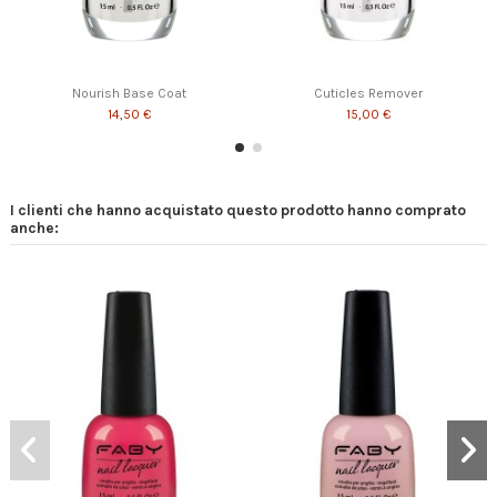
Nourish Base Coat
Cuticles Remover
14,50 €
15,00 €
I clienti che hanno acquistato questo prodotto hanno comprato
anche:
Renew
M2 Hand Cream 100ml
23,00 €
28,00 €