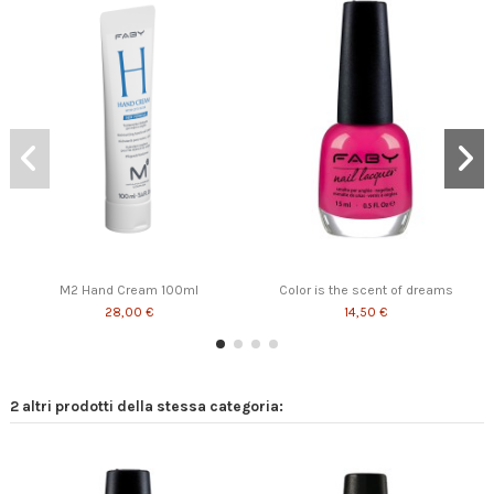
The world is your oyster!
That's Jazz
You' re on Pandora
14,50 €
14,50 €
14,50 €
M2 Hand Cream 100ml
Color is the scent of dreams
28,00 €
14,50 €
2 altri prodotti della stessa categoria: