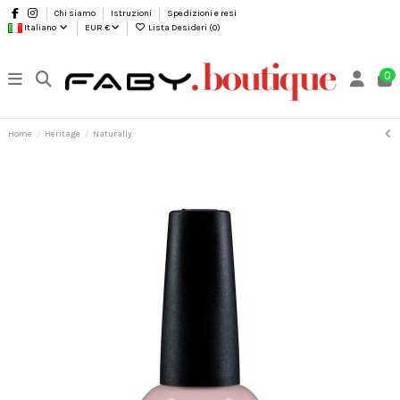
Chi siamo
Istruzioni
Spedizioni e resi
Italiano
EUR €
Lista Desideri (
0
)
0
Home
Heritage
Naturally