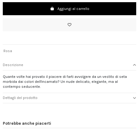
Aggiungi al carrello
Rosa
Descrizione
Quante volte hai provato il piacere di farti avvolgere da un vestito di seta
morbida dai colori dell'incarnato? Un nude delicato, elegante, ma al
contempo seducente.
Dettagli del prodotto
Potrebbe anche piacerti