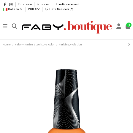
Chi siamo
Istruzioni
Spedizioni e resi
Italiano
EUR €
Lista Desideri (
0
)
0
Home
Faby + Karim Steel Love Kolor
Parking violation