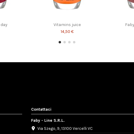
 day
Vitamins juice
Faby
14,50 €
Contattaci
Faby - Line S.R.L.
Via Szego, 9, 13100 Vercelli VC