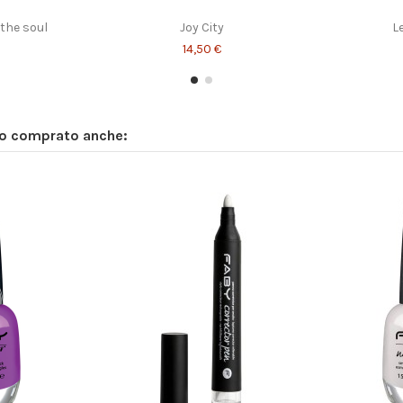
the soul
Joy City
L
14,50 €
no comprato anche: