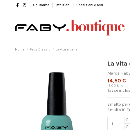
Chi siamo
Istruzioni
Spedizioni e resi
Home
Faby Classic
La vita è bella
La vita 
Marca:
Fab
14,50 €
13,00 € ml
Tasse inclu
Smalto per u
Smalto 10 Fr