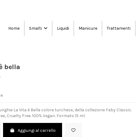
Home
Liquidi
Manicure
Trattamenti
Smalti
è bella
y
se
nghie La Vita è Bella colore turchese, della collezione Faby Classic.
ee, Cruelty Free. 100% Vegan. Formato 15 ml.
Aggiungi al carrello