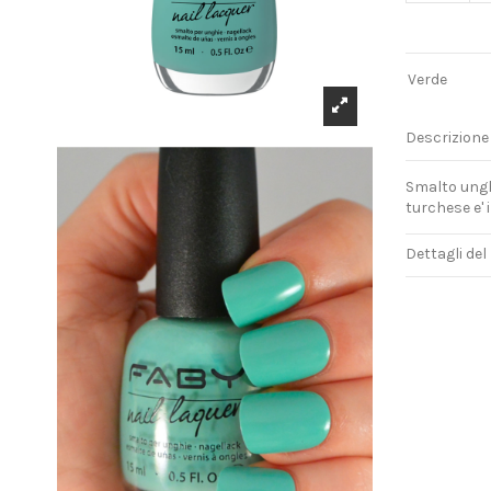
Verde
Descrizione
Smalto unghi
turchese e' i
Dettagli del