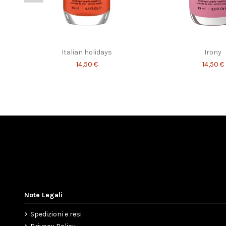
What are you doing tonight?
Look how they
14,50 €
14,50 €
Italian holidays
Irony
14,50 €
14,50 €
Note Legali
Spedizioni e resi