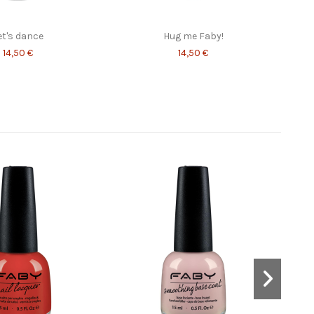
et's dance
Hug me Faby!
14,50 €
14,50 €