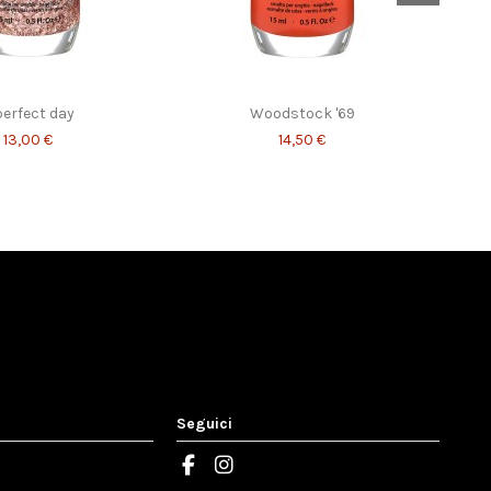
perfect day
Woodstock '69
13,00 €
14,50 €
Seguici