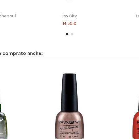
the soul
Joy City
L
14,50 €
no comprato anche: