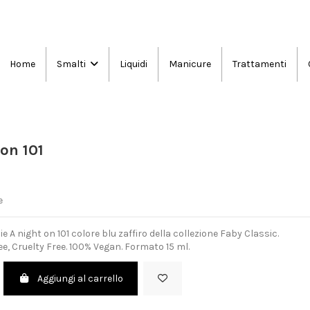
Home
Liquidi
Manicure
Trattamenti
Smalti
 on 101
e
 A night on 101 colore blu zaffiro della collezione Faby Classic.
e, Cruelty Free. 100% Vegan. Formato 15 ml.
Aggiungi al carrello