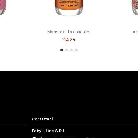
 shine
Cuticles Remover
15,00 €
Marisol está caliente...
A 
14,50 €
Contattaci
Faby - Line S.R.L.