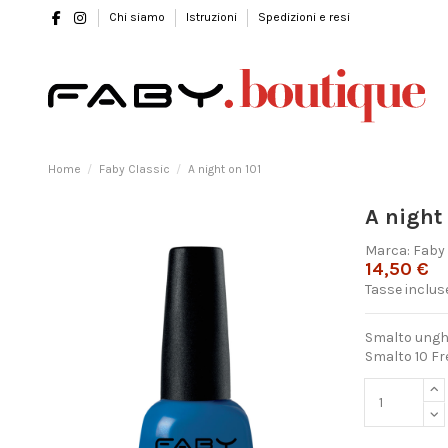
Chi siamo
Istruzioni
Spedizioni e resi
Home
Faby Classic
A night on 101
A night
Marca:
Faby
14,50 €
Tasse inclus
Smalto unghie
Smalto 10 Fre