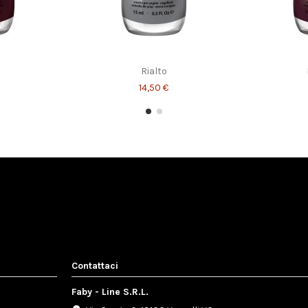
y
Top of the Fabies Mini Kit
30,00 €
Rialto
14,50 €
Contattaci
Faby - Line S.R.L.