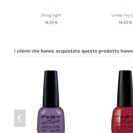
Sking tight
Under my s
14,50 €
14,50 €
I clienti che hanno acquistato questo prodotto han
Mystical
Rialto
Stories
14,50 €
14,50 €
14,50 €