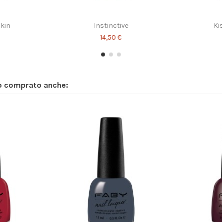
kin
Instinctive
Ki
14,50 €
no comprato anche:
Perception
So
14,50 €