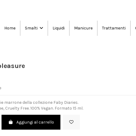
Home
Liquidi
Manicure
Trattamenti
Smalti
pleasure
e
e marrone della collezione Faby Diaries.
e, Cruelty Free. 100% Vegan. Formato 15 ml.
Aggiungi al carrello