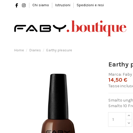
Chi siamo
Istruzioni
Spedizioni e resi
Home
Diaries
Earthy pleasure
Earthy 
Marca:
Faby
14,50 €
Tasse inclus
Smalto unghi
Smalto 10 Fre