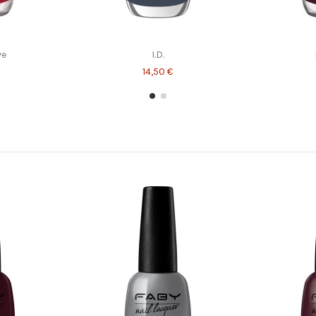
ve
I.D.
14,50 €