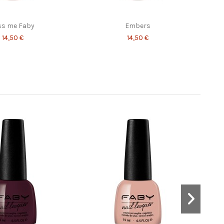
ss me Faby
Embers
14,50 €
14,50 €
phisticated
Beyond the visible
14,50 €
14,50 €