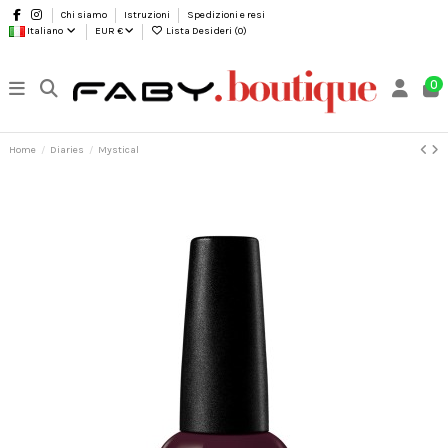
Chi siamo
Istruzioni
Spedizioni e resi
Italiano
EUR €
Lista Desideri (
0
)
0
Home
Diaries
Mystical