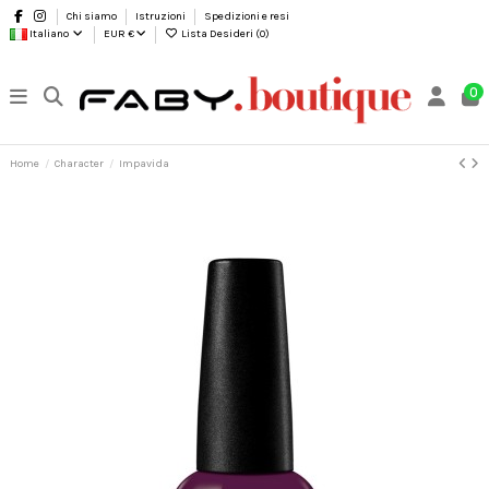
Chi siamo
Istruzioni
Spedizioni e resi
Italiano
EUR €
Lista Desideri (
0
)
0
Home
Character
Impavida