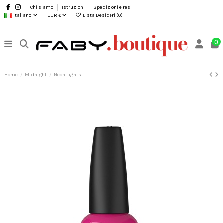
Chi siamo
Istruzioni
Spedizioni e resi
Italiano
EUR €
Lista Desideri (
0
)
0
Home
Midnight
Neon Lights