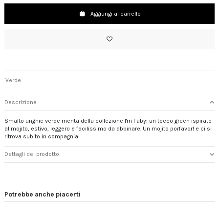
Aggiungi al carrello
Verde
Descrizione
Smalto unghie verde menta della collezione I'm Faby: un tocco green ispirato
al mojito, estivo, leggero e facilissimo da abbinare. Un mojito porfavor! e ci si
ritrova subito in compagnia!
Dettagli del prodotto
Potrebbe anche piacerti