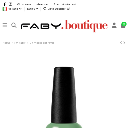
Chi siamo
Istruzioni
Spedizioni e resi
Italiano
EUR €
Lista Desideri (
0
)
0
Home
I'm Faby
Un mojito por favor