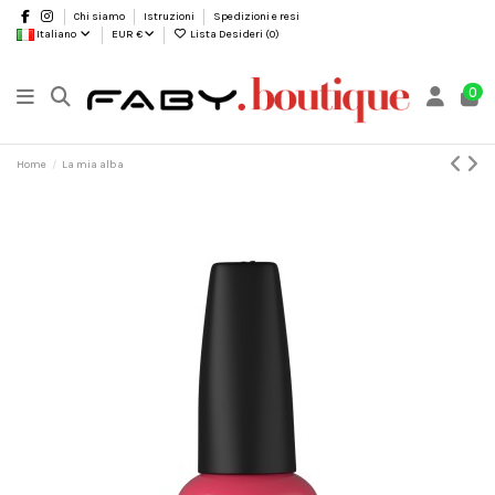
Chi siamo
Istruzioni
Spedizioni e resi
Italiano
EUR €
Lista Desideri (
0
)
0
Home
La mia alba