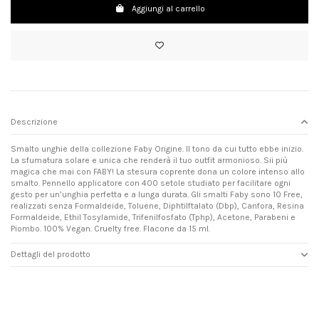
Aggiungi al carrello
Descrizione
Smalto unghie della collezione Faby Origine. Il tono da cui tutto ebbe inizio.
La sfumatura solare e unica che renderà il tuo outfit armonioso. Sii più
magica che mai con FABY! La stesura coprente dona un colore intenso allo
smalto. Pennello applicatore con 400 setole studiato per facilitare ogni
gesto per un’unghia perfetta e a lunga durata. Gli smalti Faby sono 10 Free,
realizzati senza Formaldeide, Toluene, Diphtilftalato (Dbp), Canfora, Resina
Formaldeide, Ethil Tosylamide, Trifenilfosfato (Tphp), Acetone, Parabeni e
Piombo. 100% Vegan. Cruelty free. Flacone da 15 ml.
Dettagli del prodotto