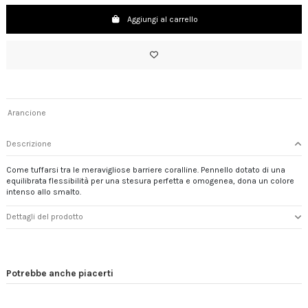
Aggiungi al carrello
Arancione
Descrizione
Come tuffarsi tra le meravigliose barriere coralline. Pennello dotato di una
equilibrata flessibilità per una stesura perfetta e omogenea, dona un colore
intenso allo smalto.
Dettagli del prodotto
Potrebbe anche piacerti