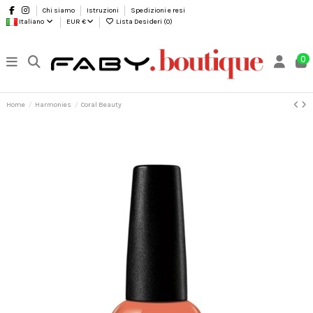
Chi siamo
Istruzioni
Spedizioni e resi
Italiano
EUR €
Lista Desideri (
0
)
0
Home
Harmonies
Coral Beauty