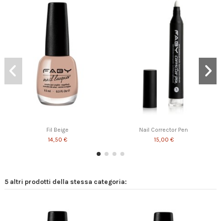
Green Thumb
Rosebud
Hakuna Matata
14,50 €
14,50 €
14,50 €
Fil Beige
Nail Corrector Pen
14,50 €
15,00 €
5 altri prodotti della stessa categoria: