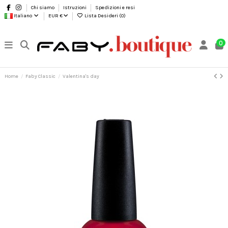
Chi siamo
Istruzioni
Spedizioni e resi
Italiano
EUR €
Lista Desideri (
0
)
0
Home
Faby Classic
Valentina's day