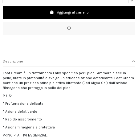
Aggiungi al carrello
Descrizione
Foot Cream è un trattamento Faby specifico per i piedi. Ammorbidisce la
pelle, nutre in profondità e svolge un’efficace azione defaticante. Foot Cream
contiene un prezioso principio attivo idratante (Red Algea Gel) dall’azione
filmogena che protegge la pelle dei piedi.
PLUS:
* Profumazione delicata
* Azione defaticante
* Rapido assorbimento
* Azione filmogena e protettiva
PRINCIPI ATTIVI ESSENZIALI: