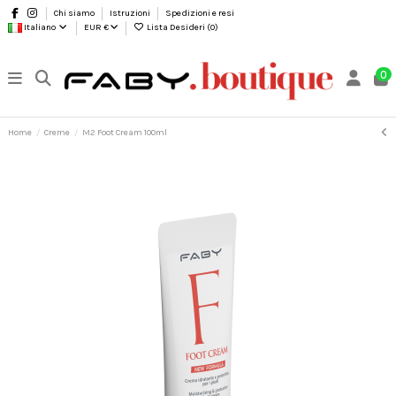
Chi siamo
Istruzioni
Spedizioni e resi
Italiano
EUR €
Lista Desideri (
0
)
0
Home
Creme
M2 Foot Cream 100ml