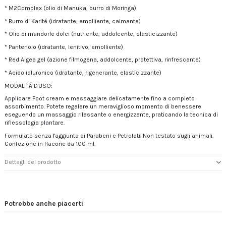
* M2Complex (olio di Manuka, burro di Moringa)
* Burro di Karité (idratante, emolliente, calmante)
* Olio di mandorle dolci (nutriente, addolcente, elasticizzante)
* Pantenolo (idratante, lenitivo, emolliente)
* Red Algea gel (azione filmogena, addolcente, protettiva, rinfrescante)
* Acido ialuronico (idratante, rigenerante, elasticizzante)
MODALITÁ D'USO:
Applicare Foot cream e massaggiare delicatamente fino a completo
assorbimento. Potete regalare un meraviglioso momento di benessere
eseguendo un massaggio rilassante o energizzante, praticando la tecnica di
riflessologia plantare.
Formulato senza l'aggiunta di Parabeni e Petrolati. Non testato sugli animali.
Confezione in flacone da 100 ml.
Dettagli del prodotto
Potrebbe anche piacerti