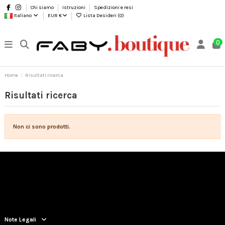
Chi siamo
Istruzioni
Spedizioni e resi
Italiano
EUR €
Lista Desideri (
0
)
0
Home
Risultati ricerca
Risultati ricerca
Non ci sono prodotti.
Note Legali