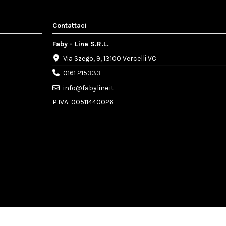
Contattaci
Faby - Line S.R.L.
Via Szego, 9, 13100 Vercelli VC
0161 215333
info@fabyline.it
P.IVA: 00511440026