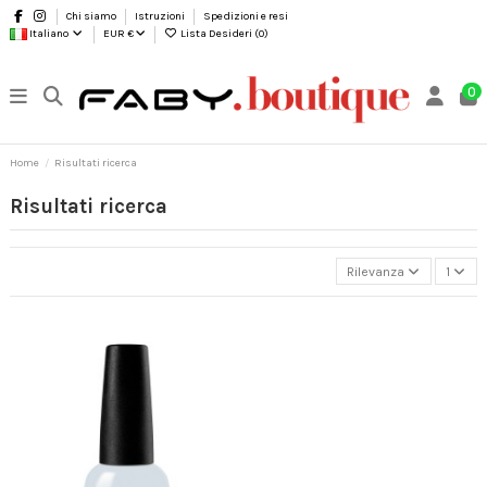
Chi siamo
Istruzioni
Spedizioni e resi
Italiano
EUR €
Lista Desideri (
0
)
0
Home
Risultati ricerca
Risultati ricerca
Rilevanza
1