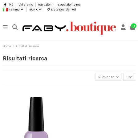
Chi siamo
Istruzioni
Spedizioni e resi
Italiano
EUR €
Lista Desideri (
0
)
0
Home
Risultati ricerca
Risultati ricerca
Rilevanza
1