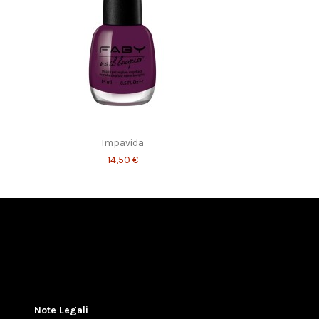
Impavida
14,50 €
Note Legali