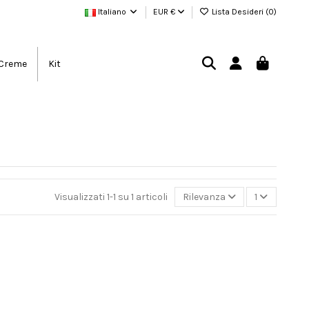
Italiano
EUR €
Lista Desideri (
0
)
Creme
Kit
Visualizzati 1-1 su 1 articoli
Rilevanza
1