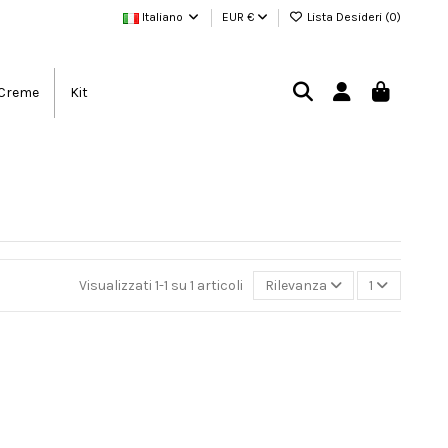
Italiano
EUR €
Lista Desideri (
0
)
Creme
Kit
Visualizzati 1-1 su 1 articoli
Rilevanza
1