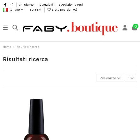
Chi siamo
Istruzioni
Spedizioni e resi
Italiano
EUR €
Lista Desideri (
0
)
0
Home
Risultati ricerca
Risultati ricerca
Rilevanza
1